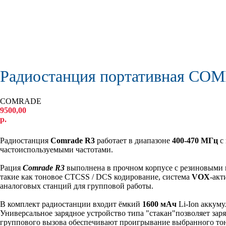
Радиостанция портативная CO
COMRADE
9500,00
р.
КУПИТЬ
Радиостанция
Comrade R3
работает в диапазоне
400-470 МГц
с 
частоиспользуемыми частотами.
Рация
Comrade R3
выполнена в прочном корпусе с резиновыми п
такие как тоновое CTCSS / DCS кодирование, система
VOX
-акт
аналоговых станций для групповой работы.
В комплект радиостанции входит ёмкий
1600 мАч
Li-Ion аккуму
Универсальное зарядное устройство типа "стакан"позволяет за
группового вызова обеспечивают проигрывание выбранного тона