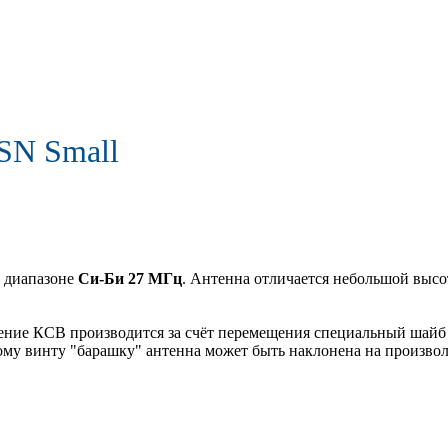
SN Small
м диапазоне
Си-Би 27 МГц
. Антенна отличается небольшой высо
ние КСВ производится за счёт перемещения специальный шайб п
ому винту "барашку" антенна может быть наклонена на произво