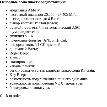
Основные особенности радиостанции:
модуляция AM/FM;
частотный диапазон 26,565 - 27,405 МГц;
выходная мощность до 4 Ватт;
выбор частотных стандартов;
ручной пороговый и автоматический ASC
шумоподавители;
функция VOX;
помеховые фильтры ANL и Hi-Cut;
информативный LCD-дисплей;
динамик 2 Ватта;
Roger Beep;
S-метр;
сканирование;
каналы памяти;
регулировка чувствительности микрофона RF Gain;
Key Beep;
возможность подключения внешнего динамика;
возможность подключения VOX-гарнитуры;
блокировка клавиатуры.
Click to order