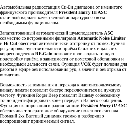
КУПИТЬ
Автомобильная радиостанция Си-Би диапазона от именитого
французского производителя
President Harry III ASC
-
отличный вариант качественной аппаратуры со всем
необходимым функционалом.
Запатентованный автоматический шумоподавитель
ASC
совместно со встроенными фильтрами
Automatic Noise Limiter
и
Hi-Cut
обеспечат автоматически отстройку от помех. Ручная
регулировка чувствительности приёма ближних и дальних
корреспондентов
RF-Gain
позволит производить тонкую
подстройку приёма в зависимости от помеховой обстановки и
необходимой дальности связи. Функция
VOX
будет полезна для
работы в эфире без использования рук, а значит и без отрыва от
вождения.
Возможность запоминания и перехода к частоиспользуемому
каналу памяти позволит быстро переключииться на нужную
частоту. Функция Roger Beep позволит Вашему собеседнику
точно идентифицировать конец передачи Вашего сообщения.
Функция сканирования в радиостанции
President Harry III ASC
обеспечивает оперативное обнаружение полезного сигнала.
Громкий 2-х Ваттный динамик громко и разборчиво
воспроизводит принимаемый сигнал.