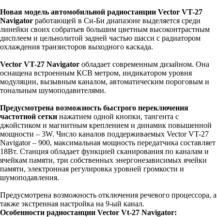
КУПИТЬ
Новая модель автомобильной радиостанции Vector VT-27
Navigator
работающей в Си-Би диапазоне выделяется среди
линейки своих собратьев большим цветным высоконтрастным
дисплеем и цельнолитой задней частью шасси с радиатором
охлаждения транзисторов выходного каскада.
Vector VT-27 Navigator
обладает современным дизайном. Она
оснащена встроенным КСВ метром, индикатором уровня
модуляции, вызывным каналом, автоматическим пороговым и
тональным шумоподавителями.
Предусмотрена возможность быстрого переключения
частотной сетки
нажатием одной кнопки, тангента с
джойстиком и магнитным креплением и динамик повышенной
мощности – 3W. Число каналов поддерживаемых Vector VT-27
Navigator – 900, максимальная мощность передатчика составляет
18Вт. Станция обладает функцией сканирования по каналам и
ячейкам памяти, три собственных энергонезависимых ячейки
памяти, электронная регулировка уровней громкости и
шумоподавления.
Предусмотрена возможность отключения речевого процессора, а
также экстренная настройка на 9-ый канал.
Особенности радиостанции Vector Vt-27 Navigator: